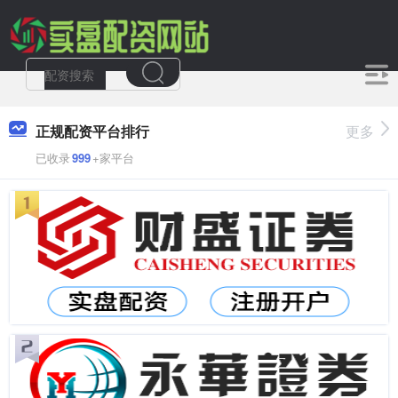
正规配资平台排行
更多
已收录
999
+家平台