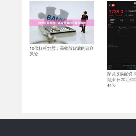
10倍杠杆炒股：高收益背后的致命
风险
深圳股票配资 
追捧 日本近6年
44%