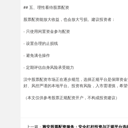
## 五、理性看待股票配资
股票配资能放大收益，也会放大亏损。建议投资者：
- 只使用闲置资金参与配资
- 设置合理的止损线
- 避免满仓操作
- 定期评估自身风险承受能力
汉中股票配资市场正在逐步规范，选择正规平台是保障资金
好、风控严谨的本地平台。投资有风险，入市需谨慎，希望
（本文仅供参考股票正规配资开户，不构成投资建议）
上一篇：
雅安股票配资服务：安全杠杆投资与正规平台选