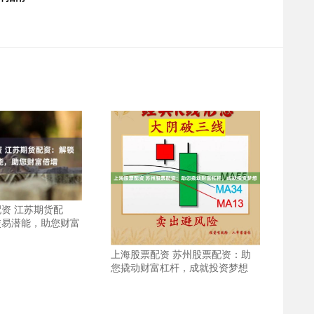
资 江苏期货配
交易潜能，助您财富
上海股票配资 苏州股票配资：助
您撬动财富杠杆，成就投资梦想