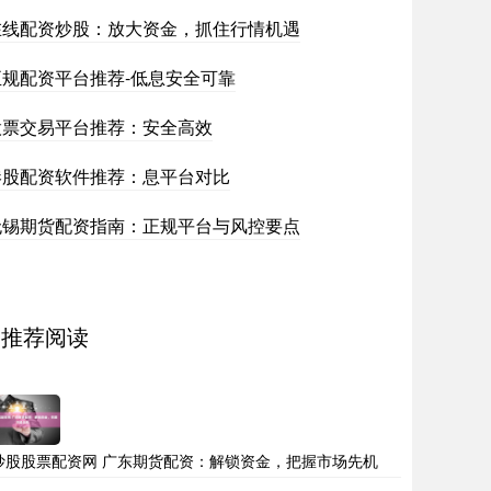
在线配资炒股：放大资金，抓住行情机遇
正规配资平台推荐-低息安全可靠
股票交易平台推荐：安全高效
港股配资软件推荐：息平台对比
无锡期货配资指南：正规平台与风控要点
推荐阅读
炒股股票配资网 广东期货配资：解锁资金，把握市场先机