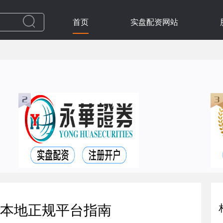
首页
实盘配资网站
本地正规平台指南