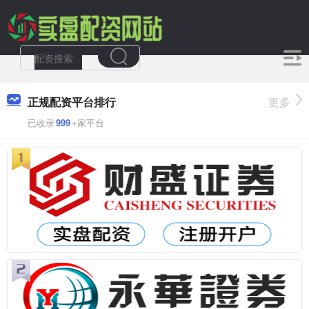
正规配资平台排行
更多
已收录
999
+家平台