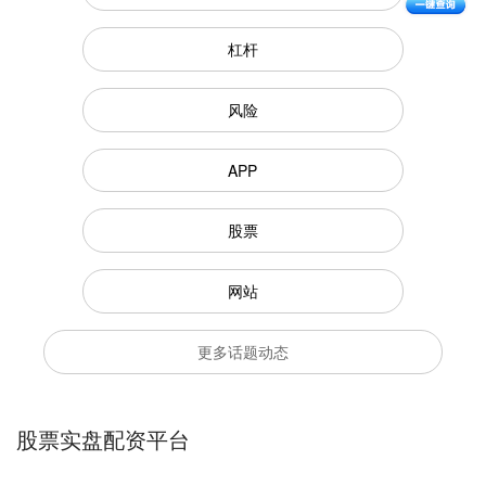
杠杆
风险
APP
股票
网站
更多话题动态
股票实盘配资平台