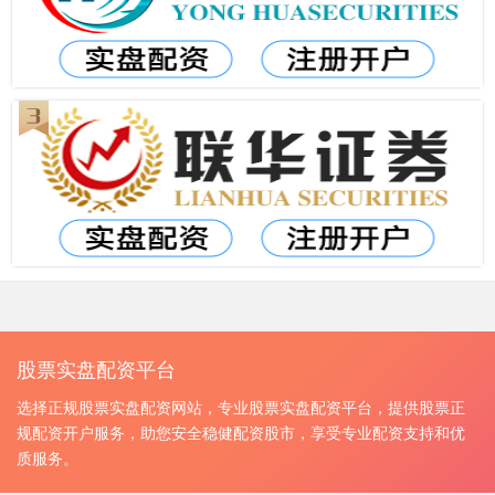
股票实盘配资平台
选择正规股票实盘配资网站，专业股票实盘配资平台，提供股票正
规配资开户服务，助您安全稳健配资股市，享受专业配资支持和优
质服务。