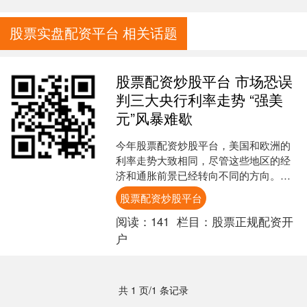
股票实盘配资平台 相关话题
股票配资炒股平台 市场恐误
判三大央行利率走势 “强美
元”风暴难歇
今年股票配资炒股平台，美国和欧洲的
利率走势大致相同，尽管这些地区的经
济和通胀前景已经转向不同的方向。货
币市场预计这种利率走势将持续下去。 *
股票配资炒股平台
**放大资金规模：....
阅读：
141
栏目：
股票正规配资开
户
共 1 页/1 条记录