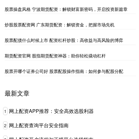
股票操盘风格 宁波期货配资：解锁财富新密码，开启投资新篇章
炒股股票配资网 广东期货配资：解锁资金，把握市场先机
股票配债什么时候上市 配资杠杆炒股：高收益与高风险的博弈
期货配资官网 股指期货配资神器：助你轻松撬动杠杆
股票开哪个证券公司好 股票配股操作指南：如何参与配股分配
最新文章
网上配资APP推荐：安全高效选股利器
1
网上配资查询平台安全指南
2